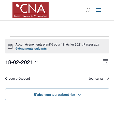
Évènements
Aucun évènements planifié pour 18 février 2021. Passer aux
for
Notice
évènements suivants
.
18
Nav
Na
février
18-02-2021
Jour
de
par
2021
Sélectionnez
vu
con
une
Év
Jour précédent
Jour suivant
date.
S’abonner au calendrier